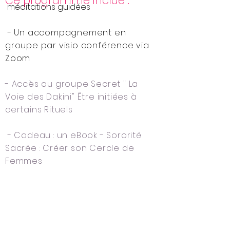
Ce programme inclue :
méditations guidées
- Un accompagnement en
groupe par visio conférence via
Zoom
- Accès au groupe Secret " La
Voie des Dakini"
Être initiées à
certains Rituels
- Cadeau : un eBook - Sororité
Sacrée : Créer son Cercle de
Femmes