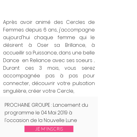
Après avoir animé des Cercles de
Femmes depuis 6 ans, j'accompagne
aujourd'hui chaque femme qui le
désirent à Oser sa Brillance, à
accueillir sa Puissance, dans une belle
Dance en Reliance avec ses soeurs ...
Durant ces 3 mois, vous serez
accompagnée pas à pas pour
connecter, découvrir votre pulsation
singulière, créer votre Cercle,
Un Cercle Unique qui va entrer en
PROCHAINE GROUPE : Lancement du
résonance avec les Âmes qui auront
programme le 04 Mai 2019 à
besoin de vous rencontrer sur leur
l'occasion de la Nouvelle Lune
chemin.
JE M'INSCRIS