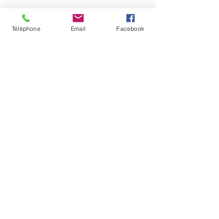
Téléphone
Email
Facebook
Réglement en 3 fois possible. Merci
de me contacter directement pour
la mise en place
Formulaire d'inscription
La Voie des Dakinis