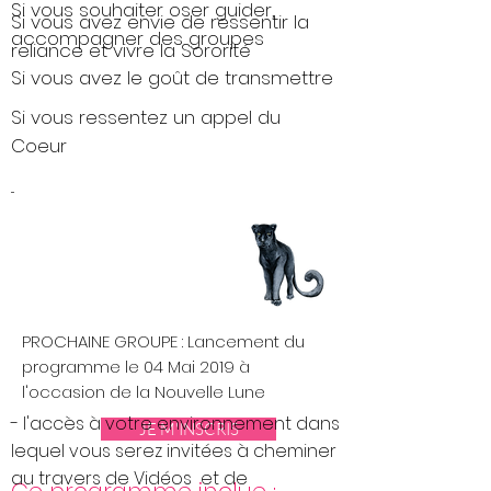
Si vous souhaiter oser guider,
Si vous avez envie de ressentir la
accompagner des groupes
reliance et vivre la Sororité
Si vous avez le goût de transmettre
Si vous ressentez un appel du
Coeur
...
PROCHAINE GROUPE : Lancement du
programme le 04 Mai 2019 à
l'occasion de la Nouvelle Lune
- l'accès à votre environnement dans
JE M'INSCRIS
lequel vous serez invitées à cheminer
au travers de Vidéos et de