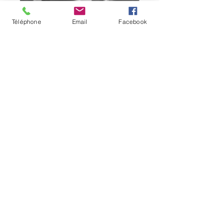
Téléphone
Email
Facebook
participation financière
Tarif Mensuel : 33 €
Tarif pour 3 mois : 55 €
Tarif 6 mois : 88€
Merci de m'indiquer votre email ainsi
que votre numéro de téléphone afin
de recevoir toutes les informations
importantes !
Réglement par CB ici 👇🏻 en cliquant
sur le bouton :
Moon Magic Sisters