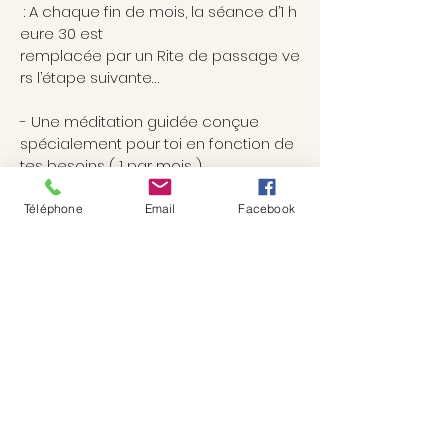
: A chaque fin de mois, la séance d’1 h
eure 30 est
remplacée par un Rite de passage ve
rs l’étape suivante…
- Une méditation guidée conçue
spécialement pour toi en fonction de
tes besoins ( 1 par mois )
- Un soin
Téléphone
Email
Facebook
énergétique mensuel : harmonisation
énergétique, libération de mémoires c
ellulaires, approche Taoïste.
- Retraite de 2 jours en immersion
- Suivi illimité par email avec réponse
en 24h au plus tard sous forme d’enre
gistrement audio ou écrit.