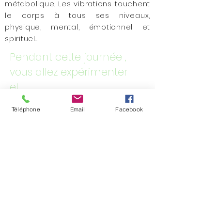
métabolique. Les vibrations touchent
le corps à tous ses niveaux,
physique, mental, émotionnel et
spirituel...
Pendant cette journée ,
vous allez expérimenter
et ...
Téléphone
Email
Facebook
Habiter pleinement votre Corps et
ressentir ...
Entrer en connexion vibratoire
avec l'Âme des plantes, et le
Féminin Divin
Vous déposer dans un cocon
d'Amour, dans lequel vous serez
bercés par l'énergie des Essences