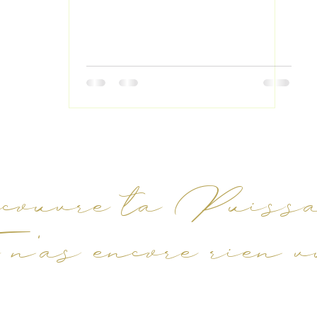
uvre ta Puissan
n'as encore rien 