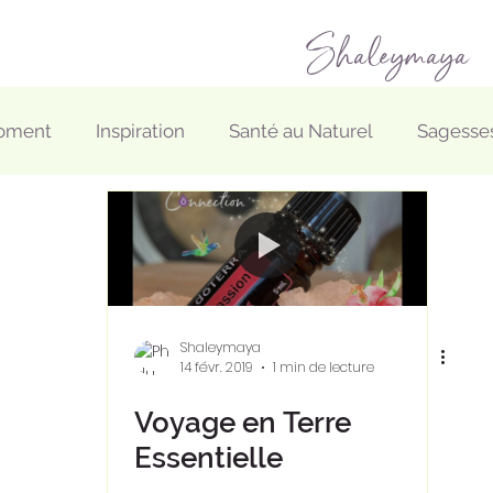
Shaleymaya
Moment
Inspiration
Santé au Naturel
Sagesses
Shaleymaya
14 févr. 2019
1 min de lecture
Voyage en Terre
Essentielle